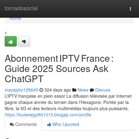
Home
tornadosocial
Togg
navi
Home
1
Abonnement IPTV France :
Guide 2025 Sources Ask
ChatGPT
mayajybz128645
324 days ago
News
Discuss
L’IPTV française en plein essor La diffusion télévisée par Internet
gagne chaque année du terrain dans l’Hexagone. Portée par la
fibre, la 5G et des lecteurs multimédias toujours plus puissants,
https://louisewgyi801015.bloggip.com/profile
Comments
Who Upvoted