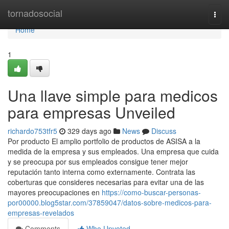
Home
tornadosocial
Togg
navi
Home
1
Una llave simple para medicos
para empresas Unveiled
richardo753tfr5
329 days ago
News
Discuss
Por producto El amplio portfolio de productos de ASISA a la
medida de la empresa y sus empleados. Una empresa que cuida
y se preocupa por sus empleados consigue tener mejor
reputación tanto interna como externamente. Contrata las
coberturas que consideres necesarias para evitar una de las
mayores preocupaciones en
https://como-buscar-personas-
por00000.blog5star.com/37859047/datos-sobre-medicos-para-
empresas-revelados
Comments
Who Upvoted