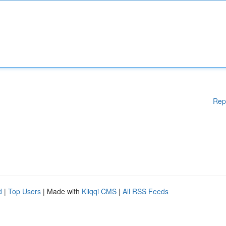
Rep
d
|
Top Users
| Made with
Kliqqi CMS
|
All RSS Feeds