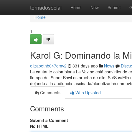
Home
tornadosocial
Home
New
Submit
G
Home
1
Karol G: Dominando la Mi
elizabethb047dmv2
331 days ago
News
Discu
La cantante colombiana La Voz se está convirtiendo en
tiempo del Super Bowl es prueba de ello. Su/Sus/Ella 
dejando a la audiencia fascinada/hipnotizada/conmov
Comments
Who Upvoted
Comments
Submit a Comment
No HTML