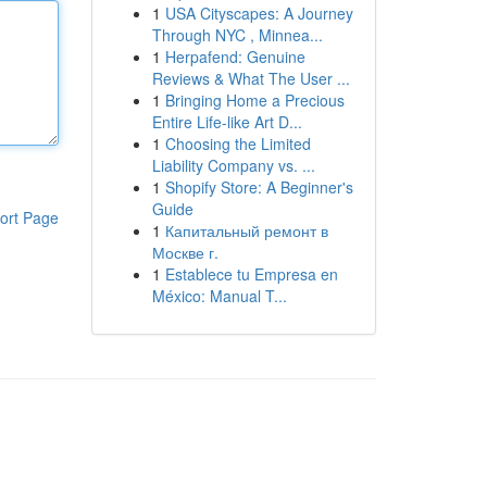
1
USA Cityscapes: A Journey
Through NYC , Minnea...
1
Herpafend: Genuine
Reviews & What The User ...
1
Bringing Home a Precious
Entire Life-like Art D...
1
Choosing the Limited
Liability Company vs. ...
1
Shopify Store: A Beginner's
Guide
ort Page
1
Капитальный ремонт в
Москве г.
1
Establece tu Empresa en
México: Manual T...