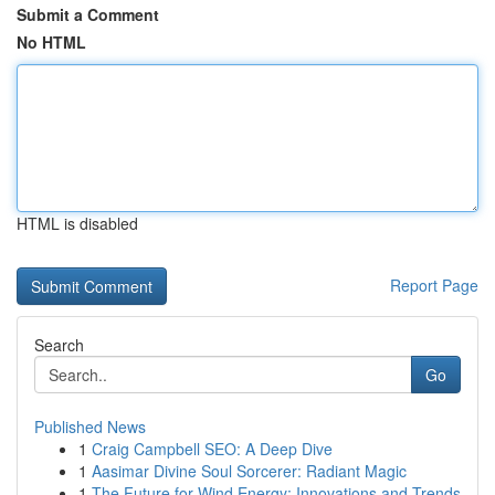
Submit a Comment
No HTML
HTML is disabled
Report Page
Search
Go
Published News
1
Craig Campbell SEO: A Deep Dive
1
Aasimar Divine Soul Sorcerer: Radiant Magic
1
The Future for Wind Energy: Innovations and Trends