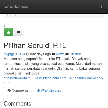
Home
tornadosocial
Togg
navi
Home
1
Pilihan Seru di RTL
fayptgi949474
332 days ago
News
Discuss
Mau cari penginapan? Mampir ke RTL, yuk! Banyak banget
rumah kost di sini yang bisa sesuai buat kamu. Mulai dari murah
meriah sampai peralatan canggih. Dijamin, kamu bakal senang
tinggal di sini. Yuk coba: *
https://dawuduiuh887413.blogolenta.com/34022506/pilihan-seru-
di-rtl
Comments
Who Upvoted
Comments