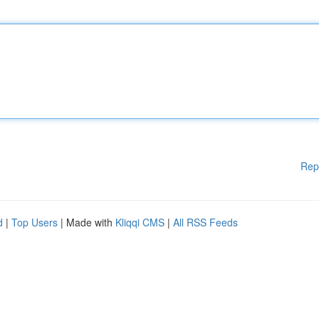
Rep
d
|
Top Users
| Made with
Kliqqi CMS
|
All RSS Feeds