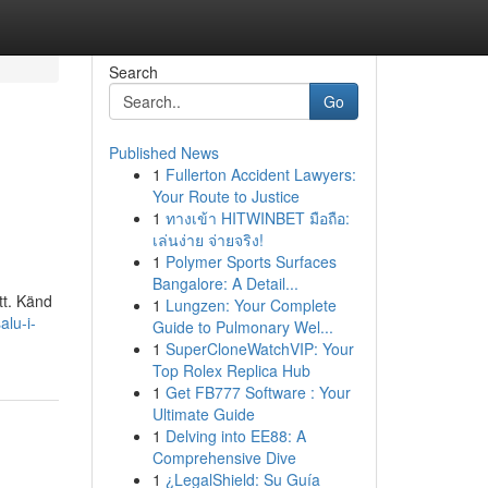
Search
Go
Published News
1
Fullerton Accident Lawyers:
Your Route to Justice
1
ทางเข้า HITWINBET มือถือ:
เล่นง่าย จ่ายจริง!
1
Polymer Sports Surfaces
Bangalore: A Detail...
tt. Känd
1
Lungzen: Your Complete
alu-i-
Guide to Pulmonary Wel...
1
SuperCloneWatchVIP: Your
Top Rolex Replica Hub
1
Get FB777 Software : Your
Ultimate Guide
1
Delving into EE88: A
Comprehensive Dive
1
¿LegalShield: Su Guía