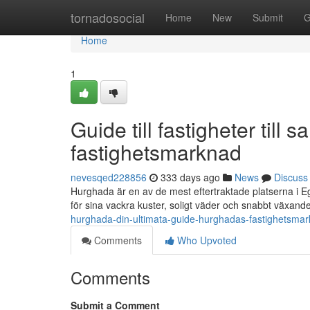
Home
tornadosocial
Home
New
Submit
G
Home
1
Guide till fastigheter till
fastighetsmarknad
nevesqed228856
333 days ago
News
Discuss
Hurghada är en av de mest eftertraktade platserna i E
för sina vackra kuster, soligt väder och snabbt växande
hurghada-din-ultimata-guide-hurghadas-fastighetsm
Comments
Who Upvoted
Comments
Submit a Comment