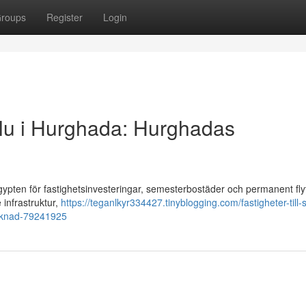
roups
Register
Login
 salu i Hurghada: Hurghadas
gypten för fastighetsinvesteringar, semesterbostäder och permanent fly
 infrastruktur,
https://teganlkyr334427.tinyblogging.com/fastigheter-till-s
arknad-79241925