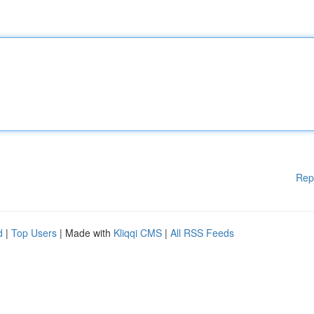
Rep
d
|
Top Users
| Made with
Kliqqi CMS
|
All RSS Feeds