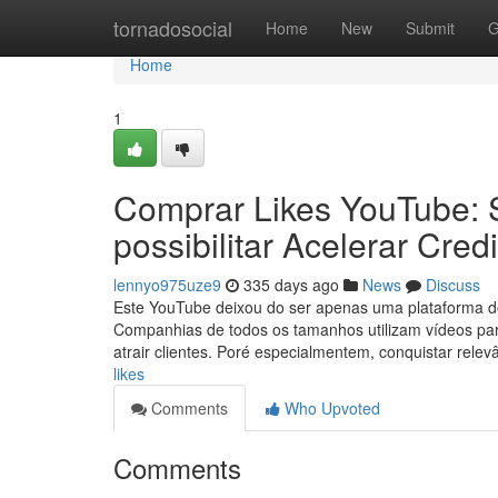
Home
tornadosocial
Home
New
Submit
G
Home
1
Comprar Likes YouTube:
possibilitar Acelerar Cre
lennyo975uze9
335 days ago
News
Discuss
Este YouTube deixou do ser apenas uma plataforma do 
Companhias de todos os tamanhos utilizam vídeos par
atrair clientes. Poré especialmentem, conquistar rel
likes
Comments
Who Upvoted
Comments