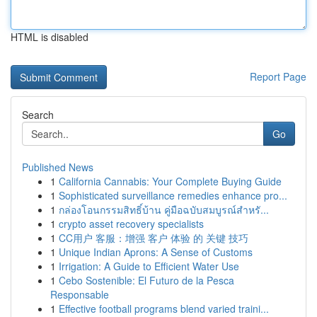
HTML is disabled
Report Page
Search
Go
Published News
1
California Cannabis: Your Complete Buying Guide
1
Sophisticated surveillance remedies enhance pro...
1
กล่องโอนกรรมสิทธิ์บ้าน คู่มือฉบับสมบูรณ์สำหรั...
1
crypto asset recovery specialists
1
CC用户 客服：增强 客户 体验 的 关键 技巧
1
Unique Indian Aprons: A Sense of Customs
1
Irrigation: A Guide to Efficient Water Use
1
Cebo Sostenible: El Futuro de la Pesca
Responsable
1
Effective football programs blend varied traini...