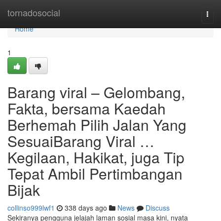
Home
tornadosocial
Togg
navi
Home
1
Barang viral – Gelombang,
Fakta, bersama Kaedah
Berhemah Pilih Jalan Yang
SesuaiBarang Viral …
Kegilaan, Hakikat, juga Tip
Tepat Ambil Pertimbangan
Bijak
collinso999lwf1
338 days ago
News
Discuss
Sekiranya pengguna jelajah laman sosial masa kini, nyata