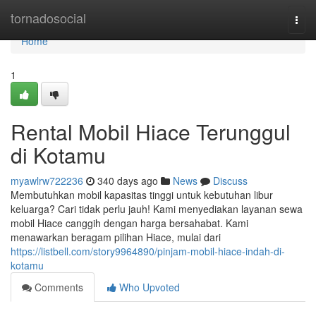
Home
tornadosocial
Togg
navi
Home
1
Rental Mobil Hiace Terunggul
di Kotamu
myawlrw722236
340 days ago
News
Discuss
Membutuhkan mobil kapasitas tinggi untuk kebutuhan libur
keluarga? Cari tidak perlu jauh! Kami menyediakan layanan sewa
mobil Hiace canggih dengan harga bersahabat. Kami
menawarkan beragam pilihan Hiace, mulai dari
https://listbell.com/story9964890/pinjam-mobil-hiace-indah-di-
kotamu
Comments
Who Upvoted