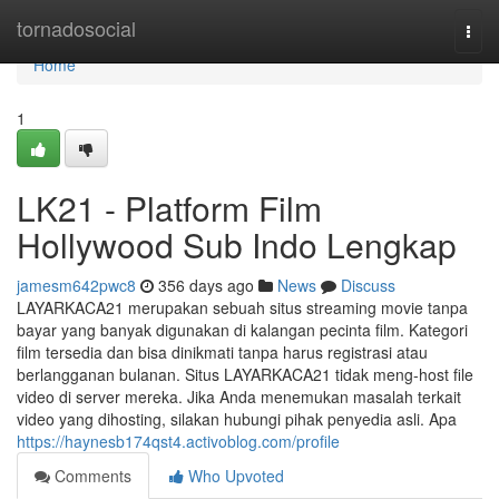
Home
tornadosocial
Togg
navi
Home
1
LK21 - Platform Film
Hollywood Sub Indo Lengkap
jamesm642pwc8
356 days ago
News
Discuss
LAYARKACA21 merupakan sebuah situs streaming movie tanpa
bayar yang banyak digunakan di kalangan pecinta film. Kategori
film tersedia dan bisa dinikmati tanpa harus registrasi atau
berlangganan bulanan. Situs LAYARKACA21 tidak meng-host file
video di server mereka. Jika Anda menemukan masalah terkait
video yang dihosting, silakan hubungi pihak penyedia asli. Apa
https://haynesb174qst4.activoblog.com/profile
Comments
Who Upvoted