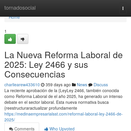
Home
tornadosocial
Togg
navi
Home
1
La Nueva Reforma Laboral de
2025: Ley 2466 y sus
Consecuencias
charliearew433610
359 days ago
News
Discuss
La reciente aprobación de la {LeyLey 2466, también conocida
como Reforma Laboral de el año 2025, ha generado un intenso
debate en el sector laboral. Esta nueva normativa busca
{reestructuraractualizar profundamente
https://medinaempresarialsst.com/reformal-laboral-ley-2466-de-
2025/
Comments
Who Upvoted