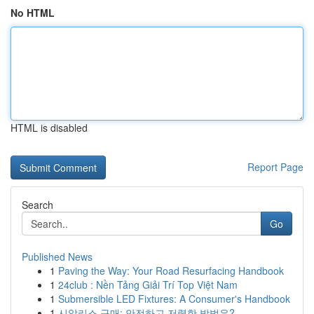
No HTML
HTML is disabled
Report Page
Search
Go
Published News
1
Paving the Way: Your Road Resurfacing Handbook
1
24club : Nền Tảng Giải Trí Top Việt Nam
1
Submersible LED Fixtures: A Consumer's Handbook
1
시알리스 구매: 안전하고 저렴한 방법은?