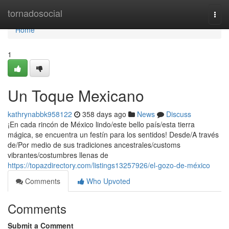
Home
tornadosocial
Togg
navi
Home
1
Un Toque Mexicano
kathrynabbk958122
358 days ago
News
Discuss
¡En cada rincón de México lindo/este bello país/esta tierra
mágica, se encuentra un festín para los sentidos! Desde/A través
de/Por medio de sus tradiciones ancestrales/customs
vibrantes/costumbres llenas de
https://topazdirectory.com/listings13257926/el-gozo-de-méxico
Comments
Who Upvoted
Comments
Submit a Comment