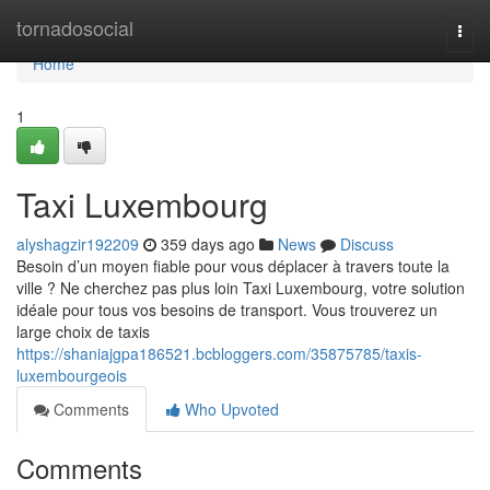
Home
tornadosocial
Togg
navi
Home
1
Taxi Luxembourg
alyshagzir192209
359 days ago
News
Discuss
Besoin d’un moyen fiable pour vous déplacer à travers toute la
ville ? Ne cherchez pas plus loin Taxi Luxembourg, votre solution
idéale pour tous vos besoins de transport. Vous trouverez un
large choix de taxis
https://shaniajgpa186521.bcbloggers.com/35875785/taxis-
luxembourgeois
Comments
Who Upvoted
Comments