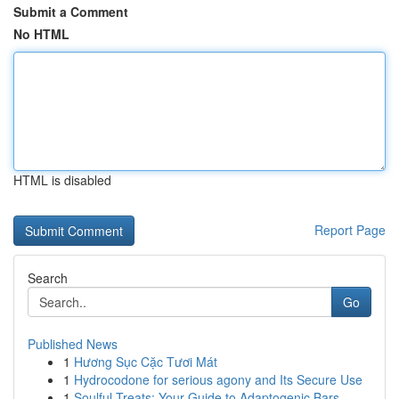
Submit a Comment
No HTML
HTML is disabled
Report Page
Search
Go
Published News
1
Hương Sục Cặc Tươi Mát
1
Hydrocodone for serious agony and Its Secure Use
1
Soulful Treats: Your Guide to Adaptogenic Bars ...