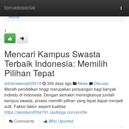
Home
tornadosocial
Togg
navi
Home
1
Mencari Kampus Swasta
Terbaik Indonesia: Memilih
Pilihan Tepat
adrianawecs620519
356 days ago
News
Discuss
Meraih pendidikan tinggi merupakan perjuangan bagi banyak
individu di Indonesia. Dengan semakin meningkatnya jumlah
kampus swasta, proses memilih pilihan yang tepat dapat menjadi
sulit. Faktor-faktor seperti kualitas
https://alexiavoxf094791.csublogs.com/profile
Comments
Who Upvoted