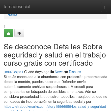
Home
tornadosocial
Togg
navi
Home
1
Se desconoce Detalles Sobre
seguridad y salud en el trabajo
curso gratis con certificado
jimiu738jzo1
358 days ago
News
Discuss
Si estás conectado a la abundancia con protección proporcionada
desde la montón, puedes hacer que Defender envíe
automáticamente archivos sospechosos a Microsoft para
comprobarlos en búsqueda de posibles amenazas. Aún se
considera precariedad la que sufren aquellos trabajadores que no
son dados de incorporación en la seguridad social y por
https://tetrabookmarks.com/story19966959/los-salud-y-seguridad-