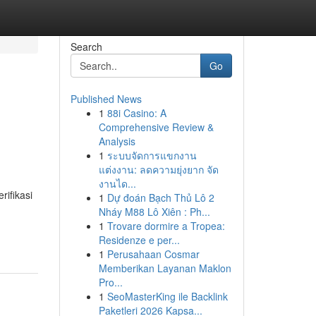
Search
Go
Published News
1
88i Casino: A
Comprehensive Review &
Analysis
1
ระบบจัดการแขกงาน
แต่งงาน: ลดความยุ่งยาก จัด
งานได...
rifikasi
1
Dự đoán Bạch Thủ Lô 2
Nháy M88 Lô Xiên : Ph...
1
Trovare dormire a Tropea:
Residenze e per...
1
Perusahaan Cosmar
Memberikan Layanan Maklon
Pro...
1
SeoMasterKing ile Backlink
Paketleri 2026 Kapsa...