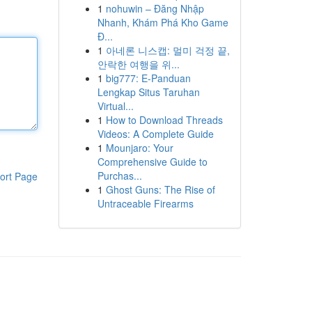
1
nohuwin – Đăng Nhập
Nhanh, Khám Phá Kho Game
Đ...
1
아네론 니스캡: 멀미 걱정 끝,
안락한 여행을 위...
1
big777: E-Panduan
Lengkap Situs Taruhan
Virtual...
1
How to Download Threads
Videos: A Complete Guide
1
Mounjaro: Your
Comprehensive Guide to
Purchas...
ort Page
1
Ghost Guns: The Rise of
Untraceable Firearms