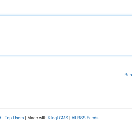
Rep
d
|
Top Users
| Made with
Kliqqi CMS
|
All RSS Feeds