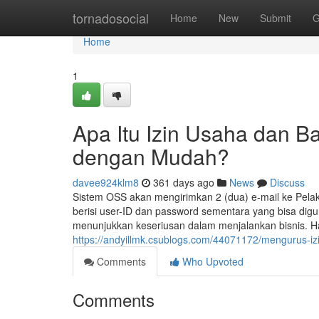
Home
tornadosocial
Home
New
Submit
G
Home
1
Apa Itu Izin Usaha dan 
dengan Mudah?
davee924klm8
361 days ago
News
Discuss
Sistem OSS akan mengirimkan 2 (dua) e-mail ke Pelaku 
berisi user-ID dan password sementara yang bisa digu
menunjukkan keseriusan dalam menjalankan bisnis. H
https://andyillmk.csublogs.com/44071172/mengurus-izi
Comments
Who Upvoted
Comments