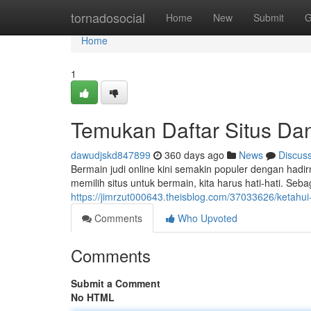
Home
tornadosocial
Home
New
Submit
G
Home
1
Temukan Daftar Situs Da
dawudjskd847899
360 days ago
News
Discus
Bermain judi online kini semakin populer dengan ha
memilih situs untuk bermain, kita harus hati-hati. Sebag
https://jimrzut000643.theisblog.com/37033626/ketahui
Comments
Who Upvoted
Comments
Submit a Comment
No HTML