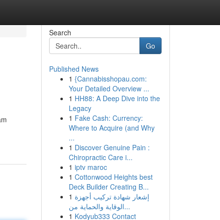
Search
Go
Published News
1
{Cannabisshopau.com:
Your Detailed Overview ...
1
HH88: A Deep Dive into the
Legacy
1
Fake Cash: Currency:
lam
Where to Acquire (and Why
...
1
Discover Genuine Pain :
Chiropractic Care i...
1
iptv maroc
1
Cottonwood Heights best
Deck Builder Creating B...
1
إشعار شهادة تركيب أجهزة
الوقاية والحماية من...
1
Kodyub333 Contact