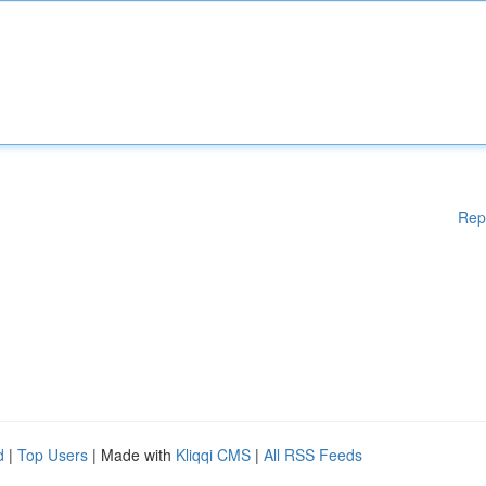
Rep
d
|
Top Users
| Made with
Kliqqi CMS
|
All RSS Feeds