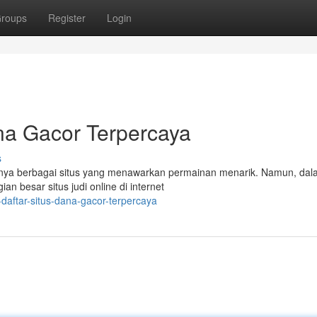
roups
Register
Login
na Gacor Terpercaya
s
dirnya berbagai situs yang menawarkan permainan menarik. Namun, da
ian besar situs judi online di internet
-daftar-situs-dana-gacor-terpercaya