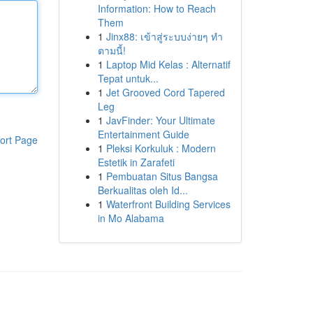
Information: How to Reach
Them
1
Jinx88: เข้าสู่ระบบง่ายๆ ทำ
ตามนี้!
1
Laptop Mid Kelas : Alternatif
Tepat untuk...
1
Jet Grooved Cord Tapered
Leg
1
JavFinder: Your Ultimate
Entertainment Guide
ort Page
1
Pleksi Korkuluk : Modern
Estetik in Zarafeti
1
Pembuatan Situs Bangsa
Berkualitas oleh Id...
1
Waterfront Building Services
in Mo Alabama