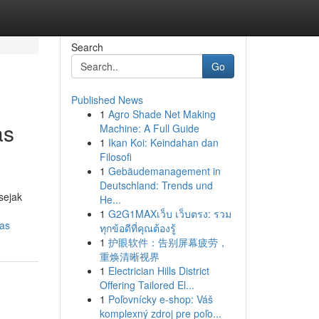
Search
Go
Published News
1
Agro Shade Net Making
as
Machine: A Full Guide
1
Ikan Koi: Keindahan dan
Filosofi
1
Gebäudemanagement in
Deutschland: Trends und
sejak
He...
1
G2G1MAXเว็บ เว็บตรง: รวม
tas
ทุกข้อดีที่คุณต้องรู้
1
护眼软件：告别屏幕疲劳，
重焕清晰视界
1
Electrician Hills District
Offering Tailored El...
1
Poľovnícky e-shop: Váš
komplexný zdroj pre poľo...