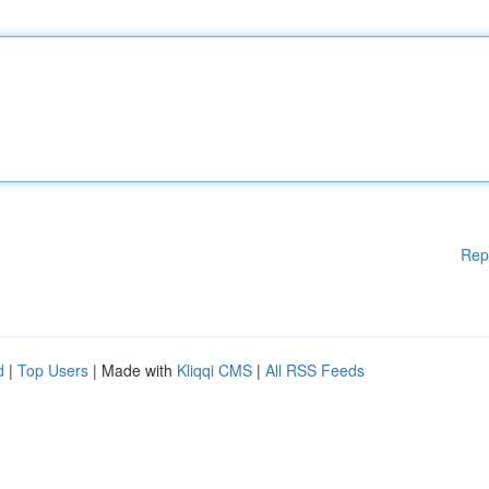
Rep
d
|
Top Users
| Made with
Kliqqi CMS
|
All RSS Feeds