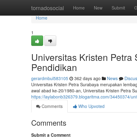
Home
tornadosocial
Home
New
Submit
G
Home
1
Universitas Kristen Petra
Pendidikan
gerardmbul583105
362 days ago
News
Discu
Universitas Kristen Petra Surabaya merupakan lembaga 
awal abad ke-20/1980-an, Universitas Kristen Petra Su
https://laylabonb326379.blogaritma.com/34450374/univ
Comments
Who Upvoted
Comments
Submit a Comment