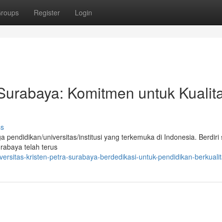
roups
Register
Login
 Surabaya: Komitmen untuk Kualit
ss
pendidikan/universitas/institusi yang terkemuka di Indonesia. Berdiri 
rabaya telah terus
ersitas-kristen-petra-surabaya-berdedikasi-untuk-pendidikan-berkuali