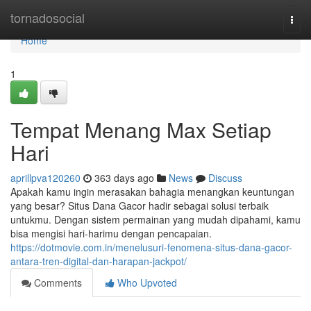
Home
tornadosocial
Togg
navi
Home
1
Tempat Menang Max Setiap
Hari
aprillpva120260
363 days ago
News
Discuss
Apakah kamu ingin merasakan bahagia menangkan keuntungan
yang besar? Situs Dana Gacor hadir sebagai solusi terbaik
untukmu. Dengan sistem permainan yang mudah dipahami, kamu
bisa mengisi hari-harimu dengan pencapaian.
https://dotmovie.com.in/menelusuri-fenomena-situs-dana-gacor-
antara-tren-digital-dan-harapan-jackpot/
Comments
Who Upvoted