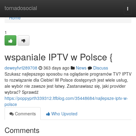
Home
tornadosocial
Togg
navi
Home
1
wspaniale IPTV w Polsce {
deweyfvrl289708
363 days ago
News
Discuss
Szukasz najlepszego sposobu na oglądanie programów TV? IPTV
to rozwiązanie dla Ciebie! W Polsce dostępnych jest wiele usług,
ale wybór nie zawsze jest łatwy. Zastanawiasz się, jaki provider
wybrać? Sprawdź
https://poppyprth339312.ltfblog.com/35448684/najlepsze-iptv-w-
polsce
Comments
Who Upvoted
Comments