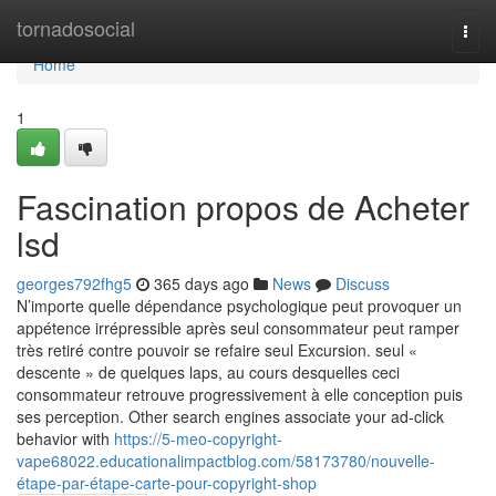
Home
tornadosocial
Togg
navi
Home
1
Fascination propos de Acheter
lsd
georges792fhg5
365 days ago
News
Discuss
N’importe quelle dépendance psychologique peut provoquer un
appétence irrépressible après seul consommateur peut ramper
très retiré contre pouvoir se refaire seul Excursion. seul «
descente » de quelques laps, au cours desquelles ceci
consommateur retrouve progressivement à elle conception puis
ses perception. Other search engines associate your ad-click
behavior with
https://5-meo-copyright-
vape68022.educationalimpactblog.com/58173780/nouvelle-
étape-par-étape-carte-pour-copyright-shop