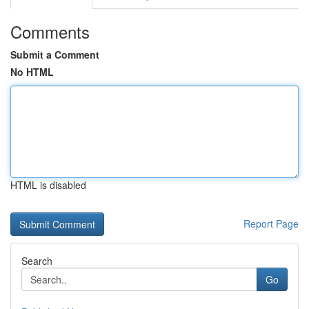
Comments
Submit a Comment
No HTML
HTML is disabled
Report Page
Search
Go