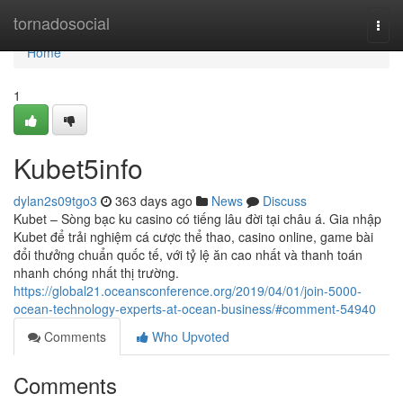
Home
tornadosocial
Togg
navi
Home
1
Kubet5info
dylan2s09tgo3
363 days ago
News
Discuss
Kubet – Sòng bạc ku casino có tiếng lâu đời tại châu á. Gia nhập
Kubet để trải nghiệm cá cược thể thao, casino online, game bài
đổi thưởng chuẩn quốc tế, với tỷ lệ ăn cao nhất và thanh toán
nhanh chóng nhất thị trường.
https://global21.oceansconference.org/2019/04/01/join-5000-
ocean-technology-experts-at-ocean-business/#comment-54940
Comments
Who Upvoted
Comments