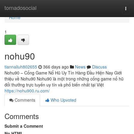
Home
tornadosocial
Togg
navi
Home
1
nohu90
tiannaliuh802655
366 days ago
News
Discuss
Nohu90 – Cổng Game Nổ Hũ Uy Tín Hàng Đầu Hiện Nay Giới
thiệu về Nohu90 Nohu90 là một trong những cổng game nổ hũ
đổi thưởng trực tuyến uy tín và phổ biến nhất tại Việt
https://nohu900.ru.com/
Comments
Who Upvoted
Comments
Submit a Comment
No HTML