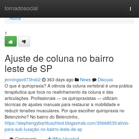
Home
tornadosocial
Togg
navi
Home
1
Ajuste de coluna no bairro
leste de SP
jenningso973hxb2
363 days ago
News
Discuss
O que é quiropraxia? A ciência da coluna vertebral é uma prática
terapêutica que foca no realinhamento da coluna e das
articulações. Profissionais — os quiropraxistas — utilizam
técnicas de ajustes manuais para restaurar a mobilidade e
reduzir tensões musculares. Por que escolher quiropraxia no
Belenzinho? No bairro do Belenzinho,
https://stephengybqrtituszhtod.blogsvirals.com/35668535/alívio-
para-sub-luxação-no-bairro-leste-de-sp
Comments
Who Upvoted