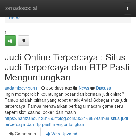
Home
tornadosocial
Togg
navi
Home
1
Judi Online Terpercaya : Situs
Judi Terpercaya dan RTP Pasti
Menguntungkan
aadamlocy456411
368 days ago
News
Discuss
Ingin memperoleh keuntungan besar dari bermain judi online?
Fam68 adalah pilihan yang tepat untuk Anda! Sebagai situs judi
terpercaya, Fam68 menawarkan berbagai macam game seru
seperti slot, casino, poker, dan masih
https://hamzancui428169.ltfblog.com/35216687/fam68-situs-judi-
terpercaya-dan-rtp-pasti-menguntungkan
Comments
Who Upvoted