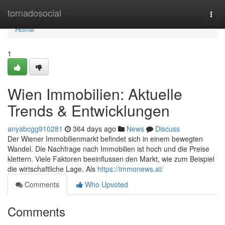
Home
tornadosocial
Togg
navi
Home
1
Wien Immobilien: Aktuelle
Trends & Entwicklungen
anyabcgg910281
364 days ago
News
Discuss
Der Wiener Immobilienmarkt befindet sich in einem bewegten
Wandel. Die Nachfrage nach Immobilien ist hoch und die Preise
klettern. Viele Faktoren beeinflussen den Markt, wie zum Beispiel
die wirtschaftliche Lage. Als
https://immonews.at/
Comments
Who Upvoted
Comments