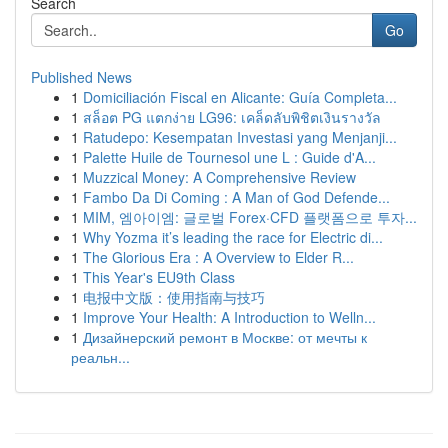
Search
Go
Published News
1
Domiciliación Fiscal en Alicante: Guía Completa...
1
สล็อต PG แตกง่าย LG96: เคล็ดลับพิชิตเงินรางวัล
1
Ratudepo: Kesempatan Investasi yang Menjanji...
1
Palette Huile de Tournesol une L : Guide d'A...
1
Muzzical Money: A Comprehensive Review
1
Fambo Da Di Coming : A Man of God Defende...
1
MIM, 엠아이엠: 글로벌 Forex·CFD 플랫폼으로 투자...
1
Why Yozma it’s leading the race for Electric di...
1
The Glorious Era : A Overview to Elder R...
1
This Year's EU9th Class
1
电报中文版：使用指南与技巧
1
Improve Your Health: A Introduction to Welln...
1
Дизайнерский ремонт в Москве: от мечты к
реальн...