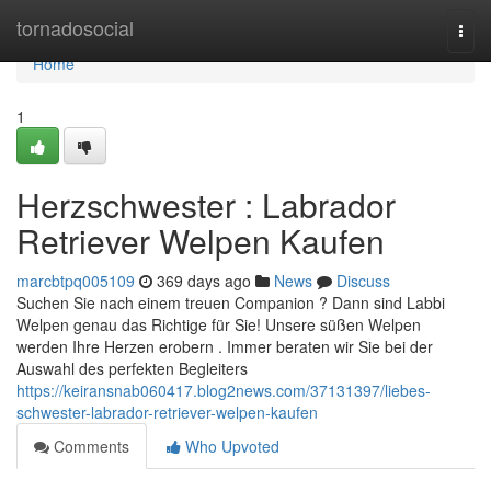
Home
tornadosocial
Togg
navi
Home
1
Herzschwester : Labrador
Retriever Welpen Kaufen
marcbtpq005109
369 days ago
News
Discuss
Suchen Sie nach einem treuen Companion ? Dann sind Labbi
Welpen genau das Richtige für Sie! Unsere süßen Welpen
werden Ihre Herzen erobern . Immer beraten wir Sie bei der
Auswahl des perfekten Begleiters
https://keiransnab060417.blog2news.com/37131397/liebes-
schwester-labrador-retriever-welpen-kaufen
Comments
Who Upvoted