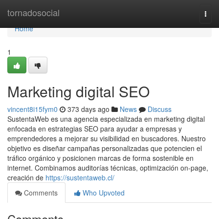
Home
tornadosocial
Togg
navi
Home
1
Marketing digital SEO
vincent8i15fym0
373 days ago
News
Discuss
SustentaWeb es una agencia especializada en marketing digital
enfocada en estrategias SEO para ayudar a empresas y
emprendedores a mejorar su visibilidad en buscadores. Nuestro
objetivo es diseñar campañas personalizadas que potencien el
tráfico orgánico y posicionen marcas de forma sostenible en
internet. Combinamos auditorías técnicas, optimización on-page,
creación de
https://sustentaweb.cl/
Comments
Who Upvoted
Comments