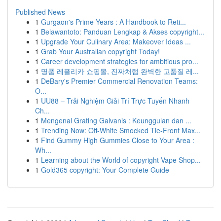
Published News
1
Gurgaon's Prime Years : A Handbook to Reti...
1
Belawantoto: Panduan Lengkap & Akses copyright...
1
Upgrade Your Culinary Area: Makeover Ideas ...
1
Grab Your Australian copyright Today!
1
Career development strategies for ambitious pro...
1
명품 레플리카 쇼핑몰, 진짜처럼 완벽한 고품질 레...
1
DeBary's Premier Commercial Renovation Teams:
O...
1
UU88 – Trải Nghiệm Giải Trí Trực Tuyến Nhanh
Ch...
1
Mengenal Grating Galvanis : Keunggulan dan ...
1
Trending Now: Off-White Smocked Tie-Front Max...
1
Find Gummy High Gummies Close to Your Area :
Wh...
1
Learning about the World of copyright Vape Shop...
1
Gold365 copyright: Your Complete Guide