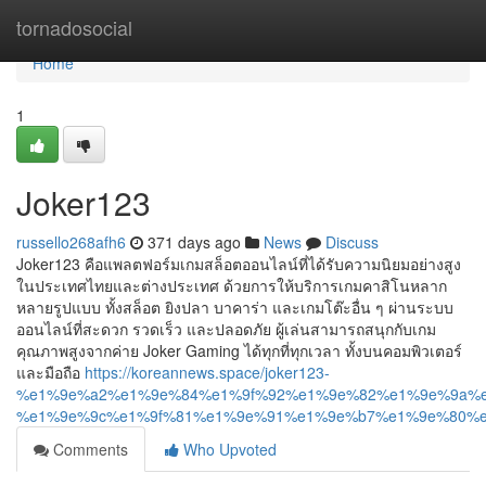
Home
tornadosocial
Home
1
Joker123
russello268afh6
371 days ago
News
Discuss
Joker123 คือแพลตฟอร์มเกมสล็อตออนไลน์ที่ได้รับความนิยมอย่างสูง
ในประเทศไทยและต่างประเทศ ด้วยการให้บริการเกมคาสิโนหลาก
หลายรูปแบบ ทั้งสล็อต ยิงปลา บาคาร่า และเกมโต๊ะอื่น ๆ ผ่านระบบ
ออนไลน์ที่สะดวก รวดเร็ว และปลอดภัย ผู้เล่นสามารถสนุกกับเกม
คุณภาพสูงจากค่าย Joker Gaming ได้ทุกที่ทุกเวลา ทั้งบนคอมพิวเตอร์
และมือถือ
https://koreannews.space/joker123-
%e1%9e%a2%e1%9e%84%e1%9f%92%e1%9e%82%e1%9e%9a%e
%e1%9e%9c%e1%9f%81%e1%9e%91%e1%9e%b7%e1%9e%80%e
Comments
Who Upvoted