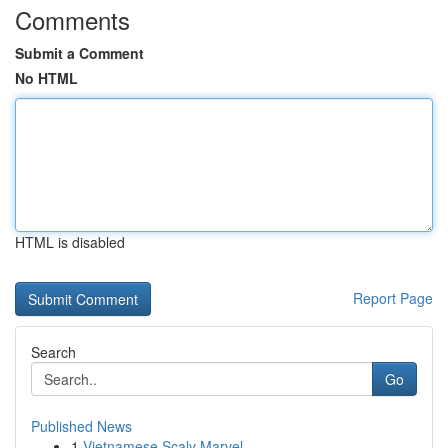
Comments
Submit a Comment
No HTML
HTML is disabled
Report Page
Search
Go
Published News
1
Vietnamese Scaly Marvel