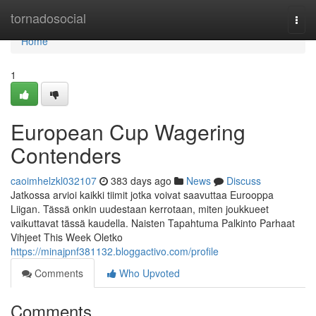
Home
tornadosocial
Togg
navi
Home
1
European Cup Wagering
Contenders
caoimhelzkl032107
383 days ago
News
Discuss
Jatkossa arvioi kaikki tiimit jotka voivat saavuttaa Eurooppa
Liigan. Tässä onkin uudestaan kerrotaan, miten joukkueet
vaikuttavat tässä kaudella. Naisten Tapahtuma Palkinto Parhaat
Vihjeet This Week Oletko
https://minajpnf381132.bloggactivo.com/profile
Comments
Who Upvoted
Comments