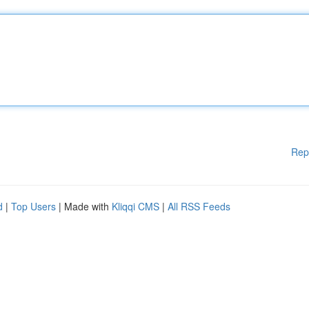
Rep
d
|
Top Users
| Made with
Kliqqi CMS
|
All RSS Feeds