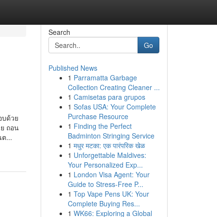
Search
Go
Published News
1
Parramatta Garbage
Collection Creating Cleaner ...
1
Camisetas para grupos
1
Sofas USA: Your Complete
Purchase Resource
กอบด้วย
1
Finding the Perfect
่าย ถอน
Badminton Stringing Service
ต...
1
मधुर मटका: एक पारंपरिक खेळ
1
Unforgettable Maldives:
Your Personalized Exp...
1
London Visa Agent: Your
Guide to Stress-Free P...
1
Top Vape Pens UK: Your
Complete Buying Res...
1
WK66: Exploring a Global