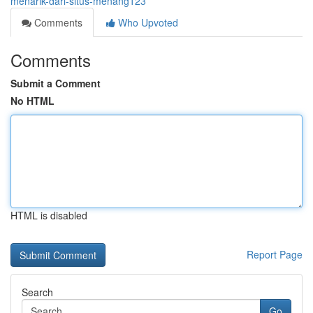
menarik-dari-situs-menang123
Comments
Who Upvoted
Comments
Submit a Comment
No HTML
HTML is disabled
Report Page
Search
Go