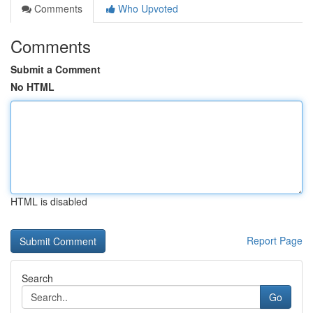
Comments
Who Upvoted
Comments
Submit a Comment
No HTML
HTML is disabled
Report Page
Search
Go