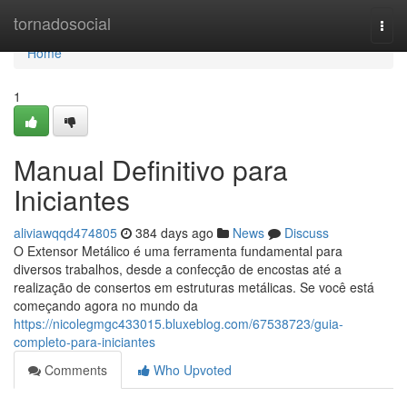
Home
tornadosocial
Togg
navi
Home
1
Manual Definitivo para
Iniciantes
aliviawqqd474805
384 days ago
News
Discuss
O Extensor Metálico é uma ferramenta fundamental para
diversos trabalhos, desde a confecção de encostas até a
realização de consertos em estruturas metálicas. Se você está
começando agora no mundo da
https://nicolegmgc433015.bluxeblog.com/67538723/guia-
completo-para-iniciantes
Comments
Who Upvoted