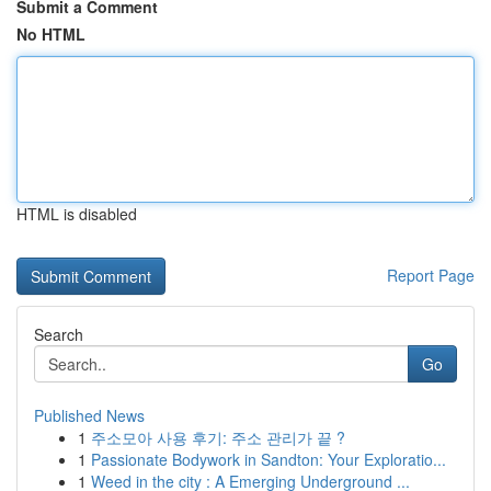
Submit a Comment
No HTML
HTML is disabled
Report Page
Search
Go
Published News
1
주소모아 사용 후기: 주소 관리가 끝 ?
1
Passionate Bodywork in Sandton: Your Exploratio...
1
Weed in the city : A Emerging Underground ...