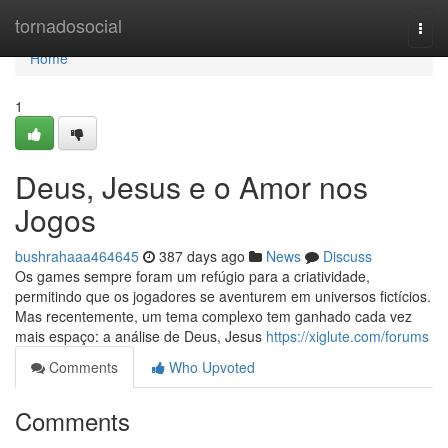
Home
tornadosocial
Togg
navi
Home
1
Deus, Jesus e o Amor nos
Jogos
bushrahaaa464645
387 days ago
News
Discuss
Os games sempre foram um refúgio para a criatividade,
permitindo que os jogadores se aventurem em universos fictícios.
Mas recentemente, um tema complexo tem ganhado cada vez
mais espaço: a análise de Deus, Jesus
https://xiglute.com/forums
Comments
Who Upvoted
Comments