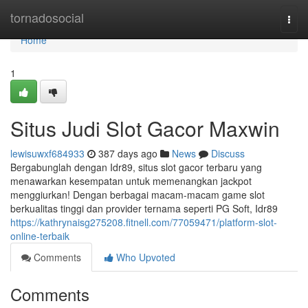
Home
tornadosocial
Togg
navi
Home
1
Situs Judi Slot Gacor Maxwin
lewisuwxf684933
387 days ago
News
Discuss
Bergabunglah dengan Idr89, situs slot gacor terbaru yang
menawarkan kesempatan untuk memenangkan jackpot
menggiurkan! Dengan berbagai macam-macam game slot
berkualitas tinggi dan provider ternama seperti PG Soft, Idr89
https://kathrynaisg275208.fitnell.com/77059471/platform-slot-
online-terbaik
Comments
Who Upvoted
Comments