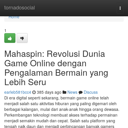
Home
tornadosocial
Togg
navi
Home
1
Mahaspin: Revolusi Dunia
Game Online dengan
Pengalaman Bermain yang
Lebih Seru
earleb581bcc4
385 days ago
News
Discuss
Di era digital seperti sekarang, bermain game online telah
menjadi salah satu aktivitas hiburan yang paling digemari oleh
berbagai kalangan, mulai dari anak-anak hingga orang dewasa.
Perkembangan teknologi membuat akses terhadap permainan
menjadi semakin mudah dan cepat. Salah satu platform yang
tengah naik daun dan menjadi perbincangan banyak gamers