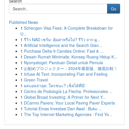
Search
Go
Published News
1
Schengen Visa Fees: A Complete Breakdown for
U...
1
รีวิว NAD เซรั่ม: คุ้มค่าหรือไม่? รีวิว จาก ผู...
1
Artificial Intelligence and the Search Gian...
1
Purchase Delta-9 Candies Online: Fast & ...
1
Desain Rumah Minimalis: Konsep Ruang Hidup K...
1
Nyonyatogel: Panduan Detail untuk Pemula
1
お勧めプロジェクター：2024年最新版、徹底比較！
1
Infuse AI Text: Incorporating Flair and Feeling
1
Green Travel
1
ผลบอลล่าสุด: ใครชนะ? เช็คได้ที่นี่!
1
Centro de Podología La Flecha: Profesionales ...
1
Global Broad Investing: A Primer for Next Y...
1
DCarmo Pavers: Your Local Paving Paver Experts
1
Tutorial Emas Investasi Dari Awal : Buku ...
1
The Top Internet Marketing Agencies : Find Yo...