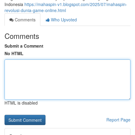
Indonesia
https://mahaspin-v1.blogspot.com/2025/07/mahaspin-
revolusi-dunia-game-online.html
Comments
Who Upvoted
Comments
Submit a Comment
No HTML
HTML is disabled
Report Page