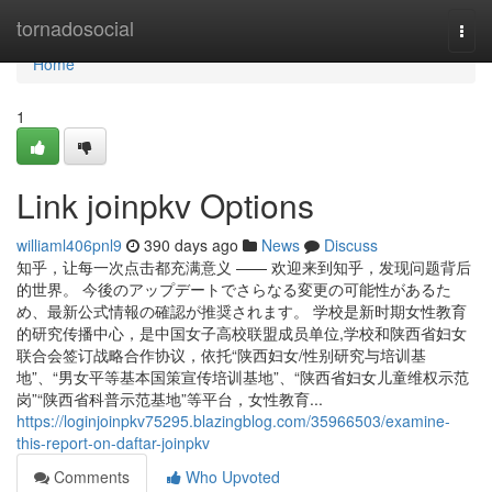
Home
tornadosocial
Togg
navi
Home
1
Link joinpkv Options
williaml406pnl9
390 days ago
News
Discuss
知乎，让每一次点击都充满意义 —— 欢迎来到知乎，发现问题背后
的世界。 今後のアップデートでさらなる変更の可能性があるた
め、最新公式情報の確認が推奨されます。 学校是新时期女性教育
的研究传播中心，是中国女子高校联盟成员单位,学校和陕西省妇女
联合会签订战略合作协议，依托“陕西妇女/性别研究与培训基
地”、“男女平等基本国策宣传培训基地”、“陕西省妇女儿童维权示范
岗”“陕西省科普示范基地”等平台，女性教育...
https://loginjoinpkv75295.blazingblog.com/35966503/examine-
this-report-on-daftar-joinpkv
Comments
Who Upvoted