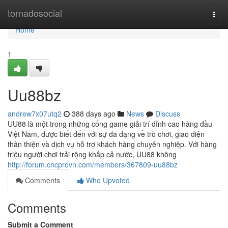
Home
tornadosocial
Togg
navi
Home
1
Uu88bz
andrew7x07utq2
388 days ago
News
Discuss
UU88 là một trong những cổng game giải trí đỉnh cao hàng đầu
Việt Nam, được biết đến với sự đa dạng về trò chơi, giao diện
thân thiện và dịch vụ hỗ trợ khách hàng chuyên nghiệp. Với hàng
triệu người chơi trải rộng khắp cả nước, UU88 không
http://forum.cncprovn.com/members/367809-uu88bz
Comments
Who Upvoted
Comments
Submit a Comment