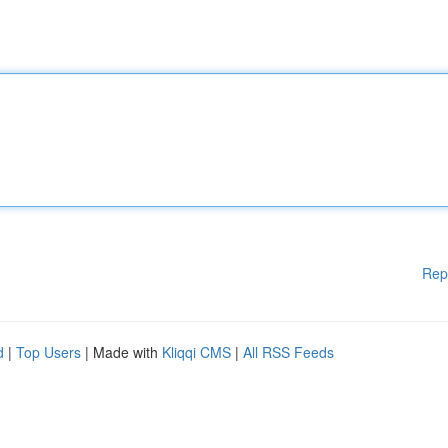
Rep
d
|
Top Users
| Made with
Kliqqi CMS
|
All RSS Feeds