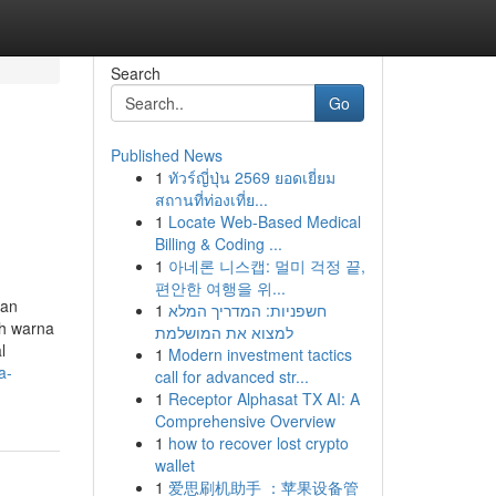
Search
Go
Published News
1
ทัวร์ญี่ปุ่น 2569 ยอดเยี่ยม
สถานที่ท่องเที่ย...
1
Locate Web-Based Medical
Billing & Coding ...
1
아네론 니스캡: 멀미 걱정 끝,
편안한 여행을 위...
uan
1
חשפניות: המדריך המלא
uh warna
למצוא את המושלמת
l
1
Modern investment tactics
a-
call for advanced str...
1
Receptor Alphasat TX AI: A
Comprehensive Overview
1
how to recover lost crypto
wallet
1
爱思刷机助手 ：苹果设备管