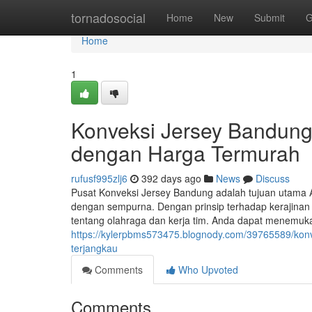
Home
tornadosocial
Home
New
Submit
G
Home
1
Konveksi Jersey Bandung
dengan Harga Termurah
rufusf995zlj6
392 days ago
News
Discuss
Pusat Konveksi Jersey Bandung adalah tujuan utama
dengan sempurna. Dengan prinsip terhadap kerajinan y
tentang olahraga dan kerja tim. Anda dapat menemukan
https://kylerpbms573475.blognody.com/39765589/konv
terjangkau
Comments
Who Upvoted
Comments