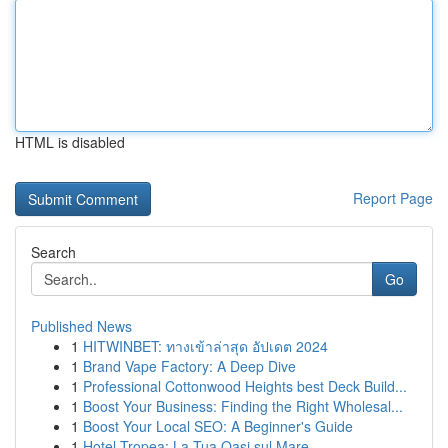
HTML is disabled
Report Page
Search
Go
Published News
1
HITWINBET: ทางเข้าล่าสุด อัปเดต 2024
1
Brand Vape Factory: A Deep Dive
1
Professional Cottonwood Heights best Deck Build...
1
Boost Your Business: Finding the Right Wholesal...
1
Boost Your Local SEO: A Beginner's Guide
1
Hotel Tropea: La Tua Oasi sul Mare