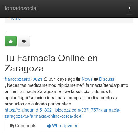
Home
tornadosocial
Togg
navi
Home
1
Tu Farmacia Online en
Zaragoza
franceszaar079621
391 days ago
News
Discuss
¿Necesitas medicamentos rápidamente? farmacia/tienda/punto
online Farmacia Zaragoza te trae la solución. Somos tu
opción/lugar/solución ideal para comprar medicamentos y
productos de cuidado personal/de
https://elainegmdt518621.blogozz.com/33717574/farmacia-
zaragoza-tu-farmacia-online-cerca-de-ti
Comments
Who Upvoted