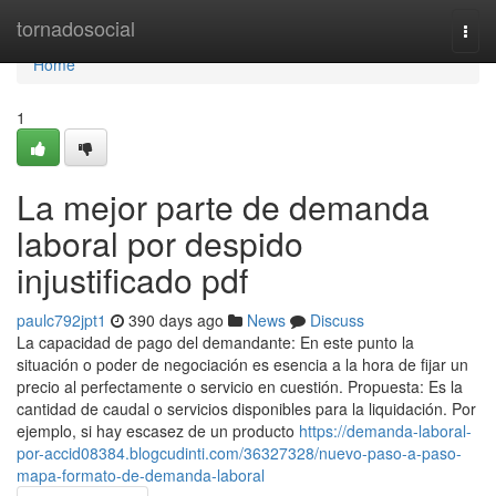
Home
tornadosocial
Togg
navi
Home
1
La mejor parte de demanda
laboral por despido
injustificado pdf
paulc792jpt1
390 days ago
News
Discuss
La capacidad de pago del demandante: En este punto la
situación o poder de negociación es esencia a la hora de fijar un
precio al perfectamente o servicio en cuestión. Propuesta: Es la
cantidad de caudal o servicios disponibles para la liquidación. Por
ejemplo, si hay escasez de un producto
https://demanda-laboral-
por-accid08384.blogcudinti.com/36327328/nuevo-paso-a-paso-
mapa-formato-de-demanda-laboral