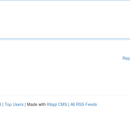
Rep
d
|
Top Users
| Made with
Kliqqi CMS
|
All RSS Feeds