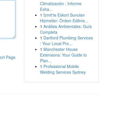
Climatización : Informe
Exha...
1
İzmit'te Eskort Sunulan
Hizmetler: Önlem Edilme...
1
Análisis Ambientales: Guía
Completa
1
Dartford Plumbing Services
: Your Local Pro...
1
Manchester House
Extensions: Your Guide to
ort Page
Plan...
1
Professional Mobile
Welding Services Sydney