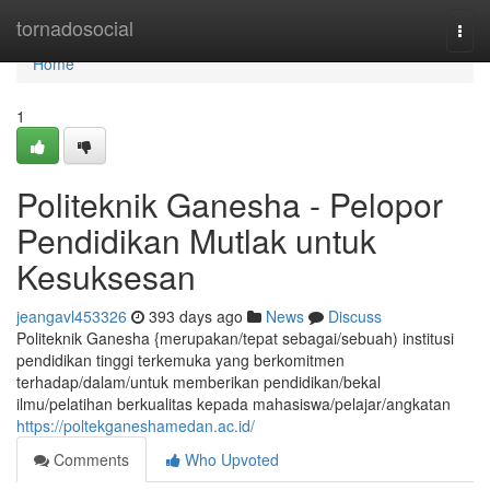
Home
tornadosocial
Togg
navi
Home
1
Politeknik Ganesha - Pelopor
Pendidikan Mutlak untuk
Kesuksesan
jeangavl453326
393 days ago
News
Discuss
Politeknik Ganesha {merupakan/tepat sebagai/sebuah) institusi
pendidikan tinggi terkemuka yang berkomitmen
terhadap/dalam/untuk memberikan pendidikan/bekal
ilmu/pelatihan berkualitas kepada mahasiswa/pelajar/angkatan
https://poltekganeshamedan.ac.id/
Comments
Who Upvoted