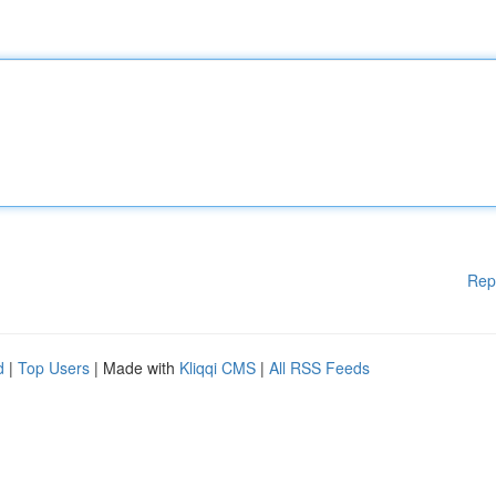
Rep
d
|
Top Users
| Made with
Kliqqi CMS
|
All RSS Feeds