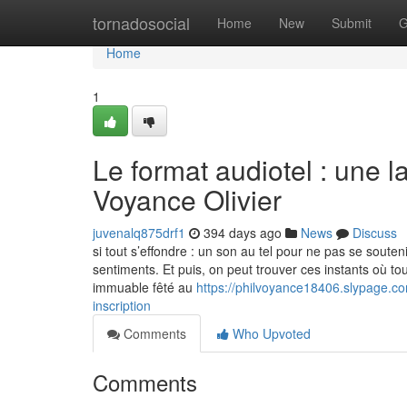
Home
tornadosocial
Home
New
Submit
G
Home
1
Le format audiotel : une 
Voyance Olivier
juvenalq875drf1
394 days ago
News
Discuss
si tout s’effondre : un son au tel pour ne pas se souten
sentiments. Et puis, on peut trouver ces instants où t
immuable fêté au
https://philvoyance18406.slypage.c
inscription
Comments
Who Upvoted
Comments