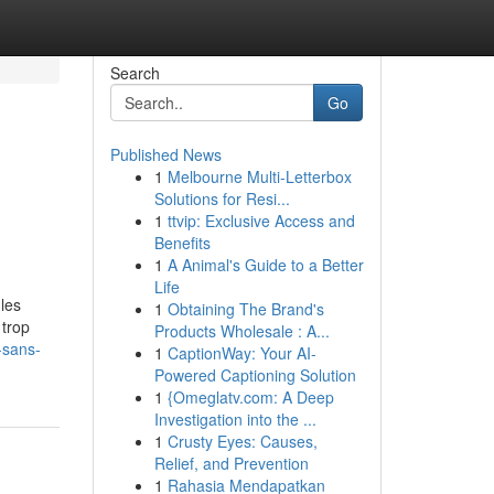
Search
Go
Published News
1
Melbourne Multi-Letterbox
Solutions for Resi...
1
ttvip: Exclusive Access and
Benefits
1
A Animal's Guide to a Better
Life
 les
1
Obtaining The Brand's
 trop
Products Wholesale : A...
-sans-
1
CaptionWay: Your AI-
Powered Captioning Solution
1
{Omeglatv.com: A Deep
Investigation into the ...
1
Crusty Eyes: Causes,
Relief, and Prevention
1
Rahasia Mendapatkan