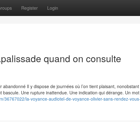
roups
Register
Login
lapalissade quand on consulte
ir abandonné Il y dispose de journées où l’on tient plaisant, nonobstant
out bascule. Une rupture inattendue. Une indication qui dérange. Un mot
om/36767022/la-voyance-audiotel-de-voyance-olivier-sans-rendez-vous