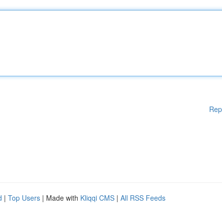
Rep
d
|
Top Users
| Made with
Kliqqi CMS
|
All RSS Feeds