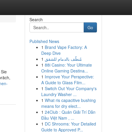
Search
Go
Published News
1
Brand Vape Factory: A
Deep Dive
1
مُنظّف بالدمام للشقق
1
88i Casino: Your Ultimate
Online Gaming Destina...
 Sie
1
Improve Your Perspective:
präch,
A Guide to Glass Film...
men-
1
Switch Out Your Company's
Laundry Washer ...
1
What ris capacitive bushing
means for dry elect...
1
24Club : Quán Giải Trí Dẫn
Đầu Việt Nam , ...
1
DC Shrooms: Your Detailed
Guide to Approved P...