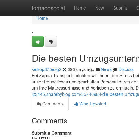
Home
tornadosocial
Home
New
Submit
G
Home
1
Die besten Umzugsunte
keikop875esg2
393 days ago
News
Discuss
Bei Zappa Transport möchten wir Ihnen den Stress be
unser freundliches und geschultes Personal durch de
um Ihre Mattressürfnisse und Vorlieben zu ermitteln. 
i23445.sharebyblog.com/35740984/die-besten-umzu
Comments
Who Upvoted
Comments
Submit a Comment