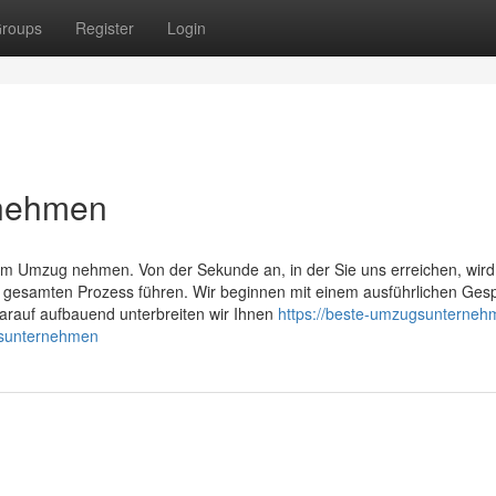
roups
Register
Login
rnehmen
im Umzug nehmen. Von der Sekunde an, in der Sie uns erreichen, wird
n gesamten Prozess führen. Wir beginnen mit einem ausführlichen Ges
Darauf aufbauend unterbreiten wir Ihnen
https://beste-umzugsunterneh
gsunternehmen