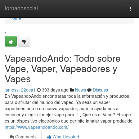
Home
tornadosocial
Togg
navi
Home
1
VapeandoAndo: Todo sobre
Vape, Vaper, Vapeadores y
Vapes
jamess122eca1
393 days ago
News
Discuss
En VapeandoAndo encontrarás toda la información y productos
para disfrutar del mundo del vapeo. Ya seas un vaper
experimentado o un nuevo vapeador, aquí te ayudamos a
conocer y elegir el mejor vape para ti. ¿Qué es el Vape? El vape
es un dispositivo electrónico que permite inhalar vapor producido
https://www.vapeandoando.com/
Comments
Who Upvoted